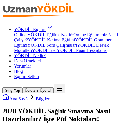
YÖKDİL Eğitimi
Online YÖKDİL Eğitimi Nedir?
Online Eğitimimiz Nasıl
Çalışır?
YÖKDİL Kelime Eğitimi
YÖKDİL Grammer
Eğitimi
YÖKDİL Soru Çalışmaları
YÖKDİL Destek
Modülleri
YÖKDİL / e-YÖKDİL Puan Hesaplama
YÖKDİL Nedir?
Ders Örnekleri
Yorumlar
Blog
Eğitim Setleri
Giriş Yap
Ücretsiz Üye Ol
Ana Sayfa
Bilgiler
2020 YÖKDİL Sağlık Sınavına Nasıl
Hazırlanılır? İşte Püf Noktaları!