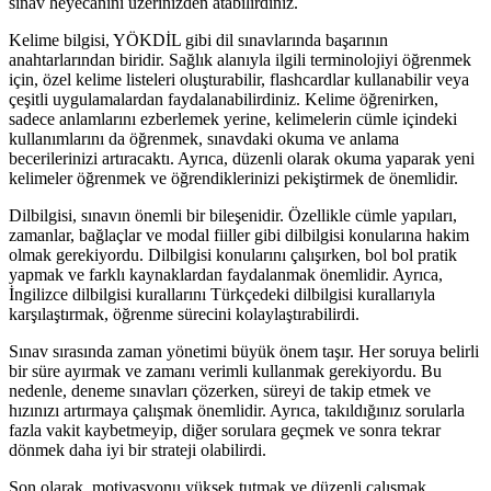
sınav heyecanını üzerinizden atabilirdiniz.
Kelime bilgisi, YÖKDİL gibi dil sınavlarında başarının
anahtarlarından biridir. Sağlık alanıyla ilgili terminolojiyi öğrenmek
için, özel kelime listeleri oluşturabilir, flashcardlar kullanabilir veya
çeşitli uygulamalardan faydalanabilirdiniz. Kelime öğrenirken,
sadece anlamlarını ezberlemek yerine, kelimelerin cümle içindeki
kullanımlarını da öğrenmek, sınavdaki okuma ve anlama
becerilerinizi artıracaktı. Ayrıca, düzenli olarak okuma yaparak yeni
kelimeler öğrenmek ve öğrendiklerinizi pekiştirmek de önemlidir.
Dilbilgisi, sınavın önemli bir bileşenidir. Özellikle cümle yapıları,
zamanlar, bağlaçlar ve modal fiiller gibi dilbilgisi konularına hakim
olmak gerekiyordu. Dilbilgisi konularını çalışırken, bol bol pratik
yapmak ve farklı kaynaklardan faydalanmak önemlidir. Ayrıca,
İngilizce dilbilgisi kurallarını Türkçedeki dilbilgisi kurallarıyla
karşılaştırmak, öğrenme sürecini kolaylaştırabilirdi.
Sınav sırasında zaman yönetimi büyük önem taşır. Her soruya belirli
bir süre ayırmak ve zamanı verimli kullanmak gerekiyordu. Bu
nedenle, deneme sınavları çözerken, süreyi de takip etmek ve
hızınızı artırmaya çalışmak önemlidir. Ayrıca, takıldığınız sorularla
fazla vakit kaybetmeyip, diğer sorulara geçmek ve sonra tekrar
dönmek daha iyi bir strateji olabilirdi.
Son olarak, motivasyonu yüksek tutmak ve düzenli çalışmak