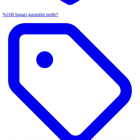
%100 başarı garantisi nedir?