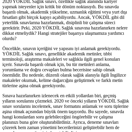
2020 YÖKDİL Sağlık sınavı, özellikle sağlık alanında kariyer
yapmak isteyenler için kritik bir dönüm noktasıydı. Bu sınavda
başarılı olmak, akademik yükselme, uzmanlık eğitimi veya yurt dışı
fırsatları gibi birçok kapıyı açabiliyordu. Ancak, YÖKDİL gibi dil
yeterlilik sınavlarına hazırlanmak, disiplinli bir çalışma süreci
gerektirir. Peki, 2020 YÖKDİL Sağlık sınavına hazırlanırken nelere
dikkat etmeliydik? Hangi stratejiler başarıya ulaşmamıza yardımcı
olurdu?
Öncelikle, sınavın içeriğini ve yapısını iyi anlamak gerekiyordu.
YÖKDİL Sağlık sınavı, genellikle akademik metinler, tıbbi
terminoloji, araştırma makaleleri ve sağlıkla ilgili genel konuları
içerir. Sınavda başarılı olmak için, bu tür metinleri anlama,
yorumlama ve doğru cevapları bulma becerisine sahip olmak
önemlidir. Bu nedenle, düzenli olarak sağlık alanıyla ilgili İngilizce
makaleler okumak, kelime dağarcığını geliştirmek ve farklı metin
türlerine aşina olmak gerekiyordu.
Sınava hazırlanırken izlenecek en etkili yollardan biri, geçmiş
yılların sorularını çözmekti. 2020 ve önceki yılların YÖKDİL Sağlık
sınav sorularını incelemek, sınav formatını anlamak ve soru tiplerine
aşina olmak açısından büyük önem taşıyordu. Bu sayede, sınavda
hangi konulardan soru gelebileceğini öngörebilir ve çalışma
planınızı buna göre oluşturabilirdiniz. Ayrıca, deneme sınavları
çözerek hem zaman yönetimi becerilerinizi geliştirebilir hem de