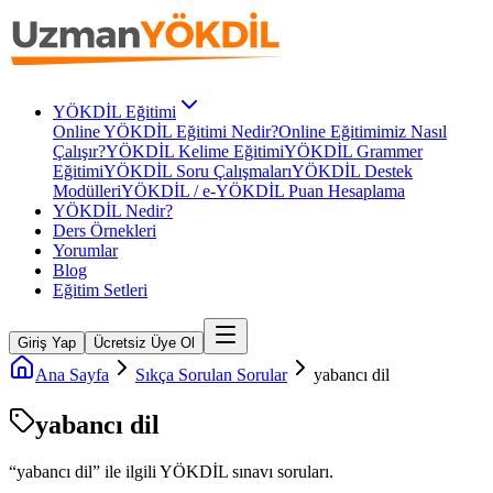
YÖKDİL Eğitimi
Online YÖKDİL Eğitimi Nedir?
Online Eğitimimiz Nasıl
Çalışır?
YÖKDİL Kelime Eğitimi
YÖKDİL Grammer
Eğitimi
YÖKDİL Soru Çalışmaları
YÖKDİL Destek
Modülleri
YÖKDİL / e-YÖKDİL Puan Hesaplama
YÖKDİL Nedir?
Ders Örnekleri
Yorumlar
Blog
Eğitim Setleri
Giriş Yap
Ücretsiz Üye Ol
Ana Sayfa
Sıkça Sorulan Sorular
yabancı dil
yabancı dil
“
yabancı dil
” ile ilgili
YÖKDİL
sınavı soruları.