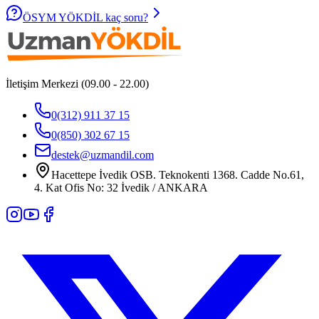
ÖSYM YÖKDİL kaç soru?
İletişim Merkezi (09.00 - 22.00)
0(312) 911 37 15
0(850) 302 67 15
destek@uzmandil.com
Hacettepe İvedik OSB. Teknokenti 1368. Cadde No.61,
4. Kat Ofis No: 32 İvedik / ANKARA