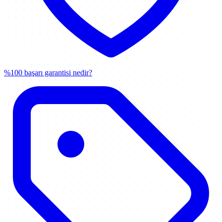
%100 başarı garantisi nedir?