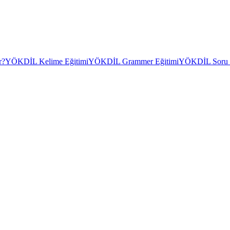
r?
YÖKDİL Kelime Eğitimi
YÖKDİL Grammer Eğitimi
YÖKDİL Soru Ç