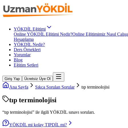
YÖKDİL Eğitimi
Online YÖKDİL Eğitimi Nedir?
Online Eğitimimiz Nasıl Çalışı
Hesaplama
YÖKDİL Nedir?
Ders Örnekleri
Yorumlar
Blog
Eğitim Setleri
Giriş Yap
Ücretsiz Üye Ol
Ana Sayfa
Sıkça Sorulan Sorular
tıp terminolojisi
tıp terminolojisi
“
tıp terminolojisi
” ile ilgili
YÖKDİL
sınavı soruları.
YÖKDİL mi kolay TIPDİL mi?