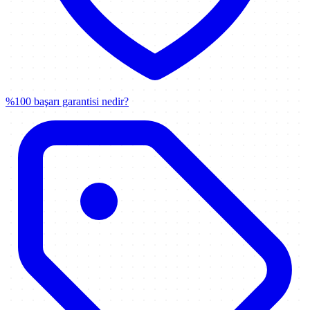
%100 başarı garantisi nedir?