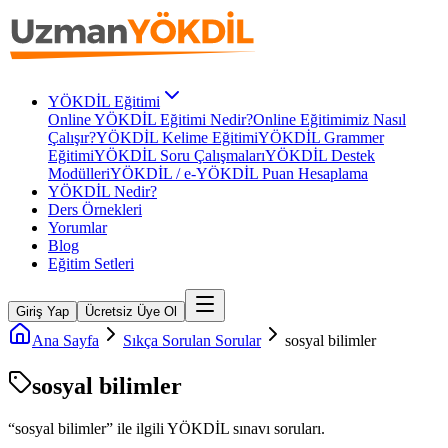
YÖKDİL Eğitimi
Online YÖKDİL Eğitimi Nedir?
Online Eğitimimiz Nasıl
Çalışır?
YÖKDİL Kelime Eğitimi
YÖKDİL Grammer
Eğitimi
YÖKDİL Soru Çalışmaları
YÖKDİL Destek
Modülleri
YÖKDİL / e-YÖKDİL Puan Hesaplama
YÖKDİL Nedir?
Ders Örnekleri
Yorumlar
Blog
Eğitim Setleri
Giriş Yap
Ücretsiz Üye Ol
Ana Sayfa
Sıkça Sorulan Sorular
sosyal bilimler
sosyal bilimler
“
sosyal bilimler
” ile ilgili
YÖKDİL
sınavı soruları.