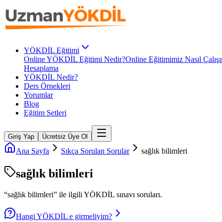
YÖKDİL Eğitimi
Online YÖKDİL Eğitimi Nedir?
Online Eğitimimiz Nasıl Çalışı
Hesaplama
YÖKDİL Nedir?
Ders Örnekleri
Yorumlar
Blog
Eğitim Setleri
Giriş Yap
Ücretsiz Üye Ol
Ana Sayfa
Sıkça Sorulan Sorular
sağlık bilimleri
sağlık bilimleri
“
sağlık bilimleri
” ile ilgili
YÖKDİL
sınavı soruları.
Hangi YÖKDİL e girmeliyim?