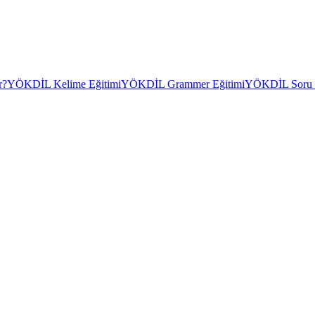
r?
YÖKDİL Kelime Eğitimi
YÖKDİL Grammer Eğitimi
YÖKDİL Soru Ç