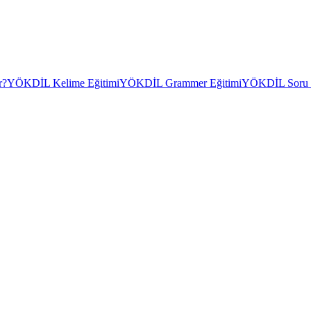
r?
YÖKDİL Kelime Eğitimi
YÖKDİL Grammer Eğitimi
YÖKDİL Soru Ç