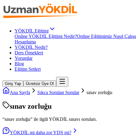
YÖKDİL Eğitimi
Online YÖKDİL Eğitimi Nedir?
Online Eğitimimiz Nasıl Çalışı
Hesaplama
YÖKDİL Nedir?
Ders Örnekleri
Yorumlar
Blog
Eğitim Setleri
Giriş Yap
Ücretsiz Üye Ol
Ana Sayfa
Sıkça Sorulan Sorular
sınav zorluğu
sınav zorluğu
“
sınav zorluğu
” ile ilgili
YÖKDİL
sınavı soruları.
YÖKDİL mi daha zor YDS mi?