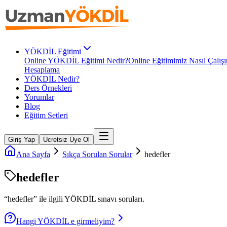
YÖKDİL Eğitimi
Online YÖKDİL Eğitimi Nedir?
Online Eğitimimiz Nasıl Çalışı
Hesaplama
YÖKDİL Nedir?
Ders Örnekleri
Yorumlar
Blog
Eğitim Setleri
Giriş Yap
Ücretsiz Üye Ol
Ana Sayfa
Sıkça Sorulan Sorular
hedefler
hedefler
“
hedefler
” ile ilgili
YÖKDİL
sınavı soruları.
Hangi YÖKDİL e girmeliyim?