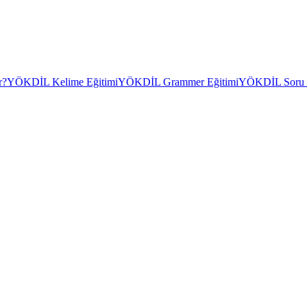
r?
YÖKDİL Kelime Eğitimi
YÖKDİL Grammer Eğitimi
YÖKDİL Soru Ç