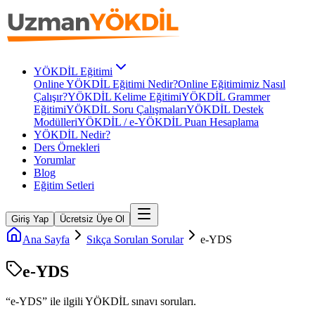
YÖKDİL Eğitimi
Online YÖKDİL Eğitimi Nedir?
Online Eğitimimiz Nasıl
Çalışır?
YÖKDİL Kelime Eğitimi
YÖKDİL Grammer
Eğitimi
YÖKDİL Soru Çalışmaları
YÖKDİL Destek
Modülleri
YÖKDİL / e-YÖKDİL Puan Hesaplama
YÖKDİL Nedir?
Ders Örnekleri
Yorumlar
Blog
Eğitim Setleri
Giriş Yap
Ücretsiz Üye Ol
Ana Sayfa
Sıkça Sorulan Sorular
e-YDS
e-YDS
“
e-YDS
” ile ilgili
YÖKDİL
sınavı soruları.