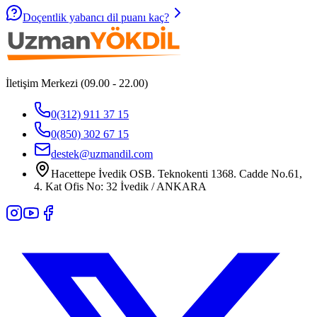
Doçentlik yabancı dil puanı kaç?
İletişim Merkezi (09.00 - 22.00)
0(312) 911 37 15
0(850) 302 67 15
destek@uzmandil.com
Hacettepe İvedik OSB. Teknokenti 1368. Cadde No.61,
4. Kat Ofis No: 32 İvedik / ANKARA