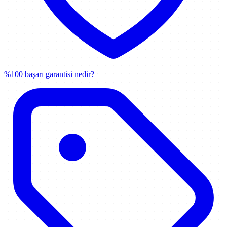
%100 başarı garantisi nedir?