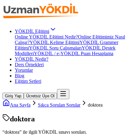
YÖKDİL Eğitimi
Online YÖKDİL Eğitimi Nedir?
Online Eğitimimiz Nasıl
Çalışır?
YÖKDİL Kelime Eğitimi
YÖKDİL Grammer
Eğitimi
YÖKDİL Soru Çalışmaları
YÖKDİL Destek
Modülleri
YÖKDİL / e-YÖKDİL Puan Hesaplama
YÖKDİL Nedir?
Ders Örnekleri
Yorumlar
Blog
Eğitim Setleri
Giriş Yap
Ücretsiz Üye Ol
Ana Sayfa
Sıkça Sorulan Sorular
doktora
doktora
“
doktora
” ile ilgili
YÖKDİL
sınavı soruları.