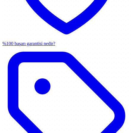
%100 başarı garantisi nedir?