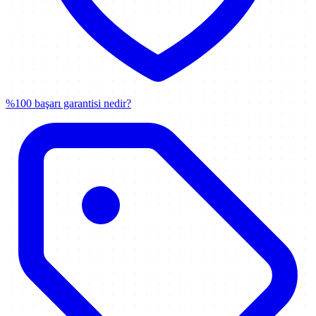
%100 başarı garantisi nedir?