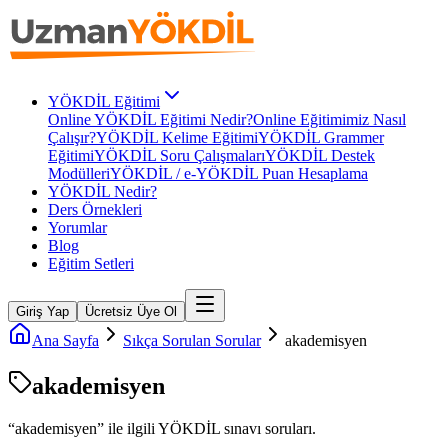
YÖKDİL Eğitimi
Online YÖKDİL Eğitimi Nedir?
Online Eğitimimiz Nasıl
Çalışır?
YÖKDİL Kelime Eğitimi
YÖKDİL Grammer
Eğitimi
YÖKDİL Soru Çalışmaları
YÖKDİL Destek
Modülleri
YÖKDİL / e-YÖKDİL Puan Hesaplama
YÖKDİL Nedir?
Ders Örnekleri
Yorumlar
Blog
Eğitim Setleri
Giriş Yap
Ücretsiz Üye Ol
Ana Sayfa
Sıkça Sorulan Sorular
akademisyen
akademisyen
“
akademisyen
” ile ilgili
YÖKDİL
sınavı soruları.