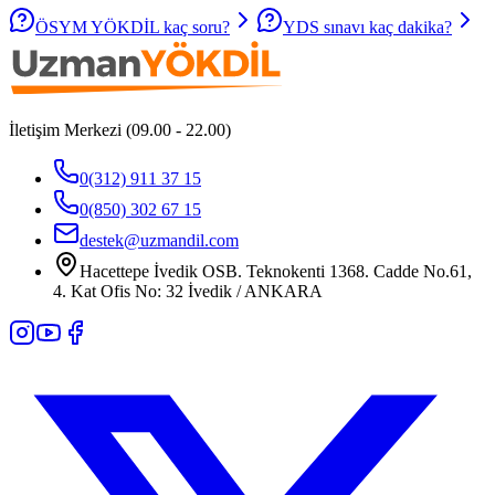
ÖSYM YÖKDİL kaç soru?
YDS sınavı kaç dakika?
İletişim Merkezi (09.00 - 22.00)
0(312) 911 37 15
0(850) 302 67 15
destek@uzmandil.com
Hacettepe İvedik OSB. Teknokenti 1368. Cadde No.61,
4. Kat Ofis No: 32 İvedik / ANKARA