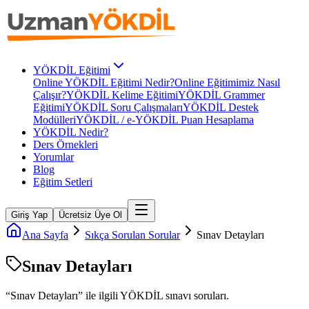
YÖKDİL Eğitimi
Online YÖKDİL Eğitimi Nedir?
Online Eğitimimiz Nasıl
Çalışır?
YÖKDİL Kelime Eğitimi
YÖKDİL Grammer
Eğitimi
YÖKDİL Soru Çalışmaları
YÖKDİL Destek
Modülleri
YÖKDİL / e-YÖKDİL Puan Hesaplama
YÖKDİL Nedir?
Ders Örnekleri
Yorumlar
Blog
Eğitim Setleri
Giriş Yap
Ücretsiz Üye Ol
Ana Sayfa
Sıkça Sorulan Sorular
Sınav Detayları
Sınav Detayları
“
Sınav Detayları
” ile ilgili
YÖKDİL
sınavı soruları.