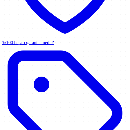
%100 başarı garantisi nedir?