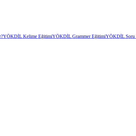
r?
YÖKDİL Kelime Eğitimi
YÖKDİL Grammer Eğitimi
YÖKDİL Soru Ç