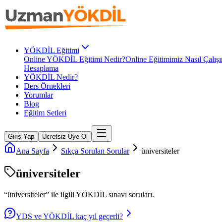
YÖKDİL Eğitimi
Online YÖKDİL Eğitimi Nedir?
Online Eğitimimiz Nasıl Çalışı
Hesaplama
YÖKDİL Nedir?
Ders Örnekleri
Yorumlar
Blog
Eğitim Setleri
Giriş Yap
Ücretsiz Üye Ol
Ana Sayfa
Sıkça Sorulan Sorular
üniversiteler
üniversiteler
“
üniversiteler
” ile ilgili
YÖKDİL
sınavı soruları.
YDS ve YÖKDİL kaç yıl geçerli?